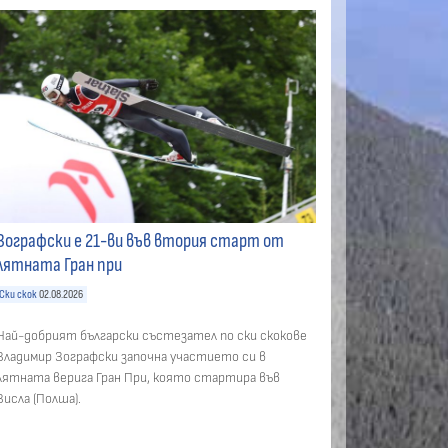
Зографски е 21-ви във втория старт от
лятната Гран при
Ски скок
02.08.2026
Най-добрият български състезател по ски скокове
Владимир Зографски започна участието си в
лятната верига Гран При, която стартира във
Висла (Полша).