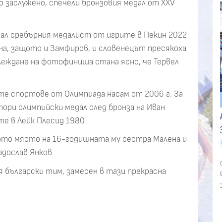
о заслужено, спечели бронзовия медал от XXV
нал сребърния медалист от игрите в Пекин 2022
лна, защото и Замфиров, и словенецът пресякоха
леждане на фотофиниша стана ясно, че Тервел
те спортове от Олимпиада насам от 2006 г. За
тори олимпийски медал след бронза на Иван
те в Лейк Плесид 1980.
-ото място на 16-годишната му сестра Малена и
адослав Янков.
лия български тим, замесен в тази прекрасна