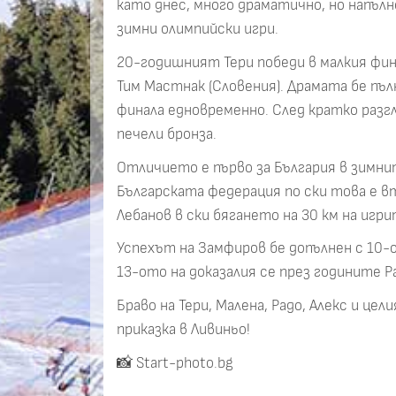
като днес, много драматично, но напълн
зимни олимпийски игри.
20-годишният Тери победи в малкия фи
Тим Мастнак (Словения). Драмата бе пъ
финала едновременно. След кратко разг
печели бронза.
Отличието е първо за България в зимни
Българската федерация по ски това е в
Лебанов в ски бягането на 30 км на игри
Успехът на Замфиров бе допълнен с 10
13-ото на доказалия се през годините Р
Браво на Тери, Малена, Радо, Алекс и це
приказка в Ливиньо!
📸 Start-photo.bg