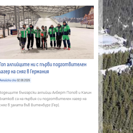
Топ алпийците ни с първи подготвителен
лагер на сняг в Германия
Алпийски ски
02.08.2026
Водещите български алпийци Алберт Попов и Калин
Златков са на първия си подготвителен лагер на
сняг в залата във Витенбург (Гер).