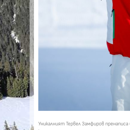
Уникалният Тервел Замфиров пренаписа