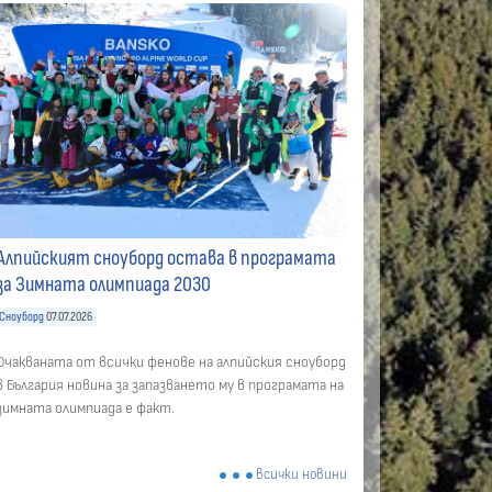
Алпийският сноуборд остава в програмата
за Зимната олимпиада 2030
Сноуборд
07.07.2026
Очакваната от всички фенове на алпийския сноуборд
в България новина за запазването му в програмата на
зимната олимпиада е факт.
всички новини