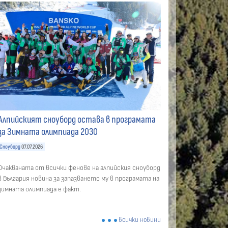
Алпийският сноуборд остава в програмата
за Зимната олимпиада 2030
Сноуборд
07.07.2026
Очакваната от всички фенове на алпийския сноуборд
в България новина за запазването му в програмата на
зимната олимпиада е факт.
всички новини