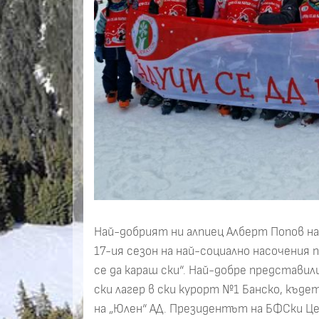
Най-добрият ни алпиец Алберт Попов на
17-ия сезон на най-социално насочения 
се да караш ски“. Най-добре представил
ски лагер в ски курорт №1 Банско, къд
на „Юлен“ АД. Президентът на БФСки Це