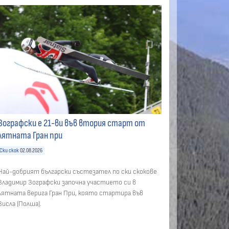
Зографски е 21-ви във втория старт от
лятната Гран при
Ски скок
02.08.2026
Най-добрият български състезател по ски скокове
Владимир Зографски започна участието си в
лятната верига Гран При, която стартира във
Висла (Полша).