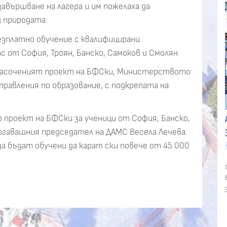
авършване на лагера и им пожелаха да
д природата.
езплатно обучение с квалифицирани
ас от София, Троян, Банско, Самоков и Смолян.
но насоченият проект на БФСки, Министерството
правления по образование, с подкрепата на
 проект на БФСки за ученици от София, Банско,
огавашния председател на ДАМС Весела Лечева.
а бъдат обучени да карат ски повече от 45 000