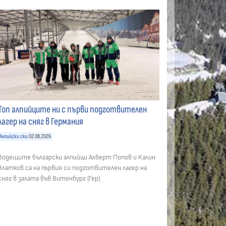
Топ алпийците ни с първи подготвителен
лагер на сняг в Германия
Алпийски ски
02.08.2026
Водещите български алпийци Алберт Попов и Калин
Златков са на първия си подготвителен лагер на
сняг в залата във Витенбург (Гер).