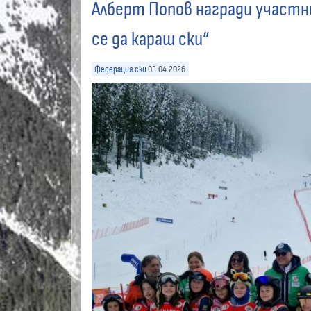
Алберт Попов награди участн
се да караш ски“
Федерация ски
03.04.2026