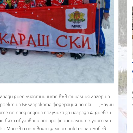
гради днес участниците във финалния лагер на
проект на Българската федерация по ски – „Научи
ите се през сезона получиха за награда 4-дневен
ето бяха обучавани от професионалните учители
ко Минев и неговият заместник Георги Бобев