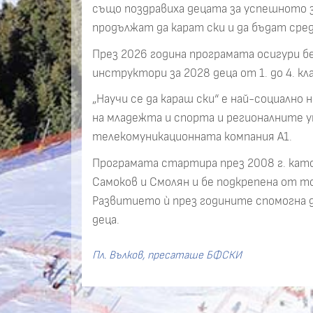
също поздравиха децата за успешното з
продължат да карат ски и да бъдат сре
През 2026 година програмата осигури б
инструктори за 2028 деца от 1. до 4. кл
„Научи се да караш ски“ е най-социал
на младежта и спорта и регионалните у
телекомуникационната компания А1.
Програмата стартира през 2008 г. като
Самоков и Смолян и бе подкрепена от т
Развитието ѝ през годините спомогна д
деца.
Пл. Вълков, пресаташе БФСКИ