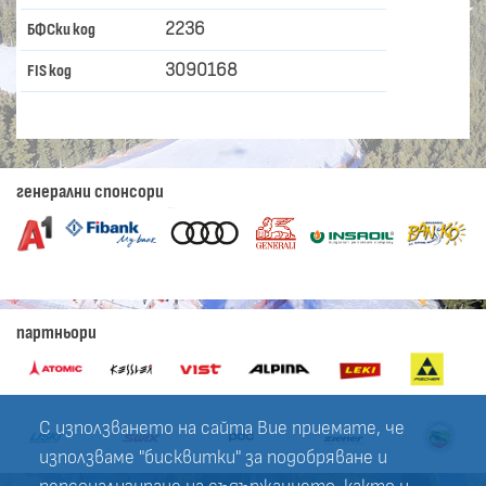
2236
БФСки код
3090168
FIS код
генерални спонсори
партньори
С използването на сайта Вие приемате, че
използваме "бисквитки" за подобряване и