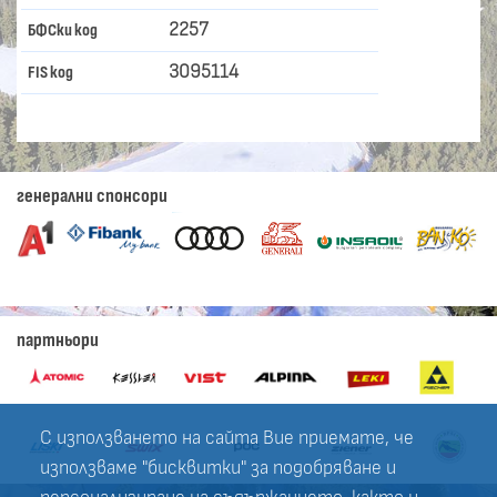
2257
БФСки код
3095114
FIS код
генерални спонсори
партньори
С използването на сайта Вие приемате, че
използваме "бисквитки" за подобряване и