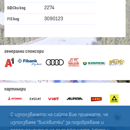
2274
БФСки код
3090123
FIS код
генерални спонсори
партньори
С използването на сайта Вие приемате, че
използваме "бисквитки" за подобряване и