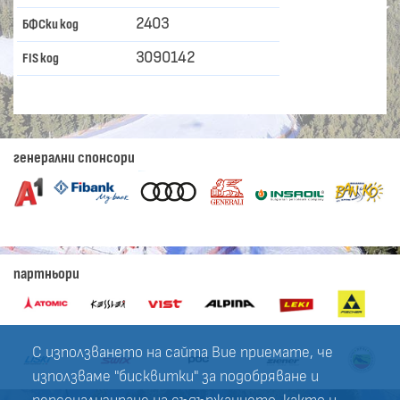
2403
БФСки код
3090142
FIS код
генерални спонсори
партньори
С използването на сайта Вие приемате, че
използваме "бисквитки" за подобряване и