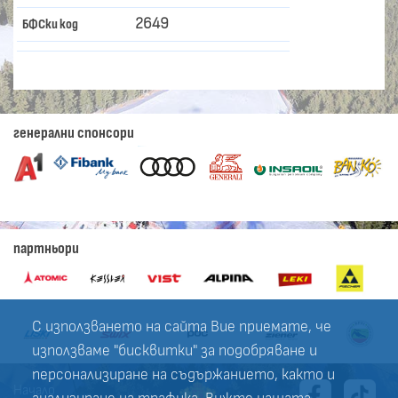
2649
БФСки код
генерални спонсори
партньори
С използването на сайта Вие приемате, че
използваме "бисквитки" за подобряване и
персонализиране на съдържанието, както и
Начало