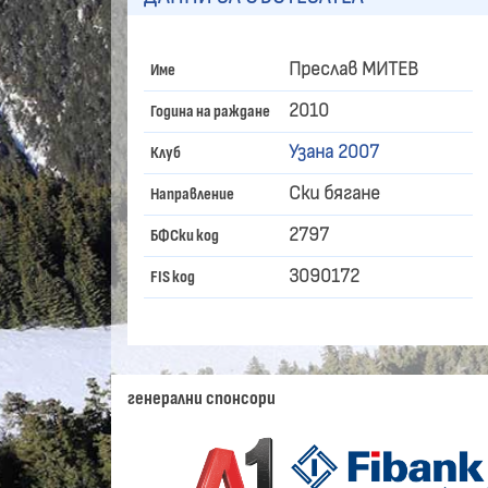
Преслав МИТЕВ
Име
2010
Година на раждане
Узана 2007
Клуб
Ски бягане
Направление
2797
БФСки код
3090172
FIS код
генерални спонсори