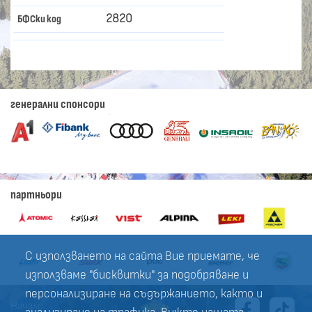
2820
БФСки код
генерални спонсори
партньори
С използването на сайта Вие приемате, че
използваме "бисквитки" за подобряване и
персонализиране на съдържанието, както и
Начало