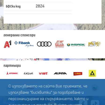
2824
БФСки код
генерални спонсори
партньори
С използването на сайта Вие приемате, че
използваме "бисквитки" за подобряване и
персонализиране на съдържанието, както и
Начало