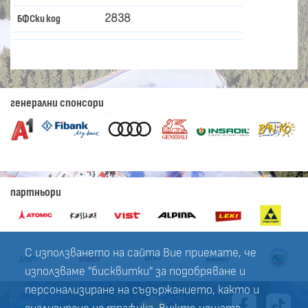
2838
БФСки код
генерални спонсори
партньори
С използването на сайта Вие приемате, че
използваме "бисквитки" за подобряване и
персонализиране на съдържанието, както и
Начало