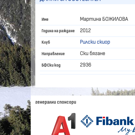
Мартина БОЖИЛОВА
Име
2012
Година на раждане
Рилски скиор
Клуб
Ски бягане
Направление
2936
БФСки код
генерални спонсори