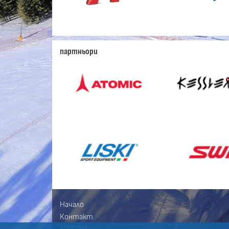
партньори
Начало
Контакт
FIS.COM