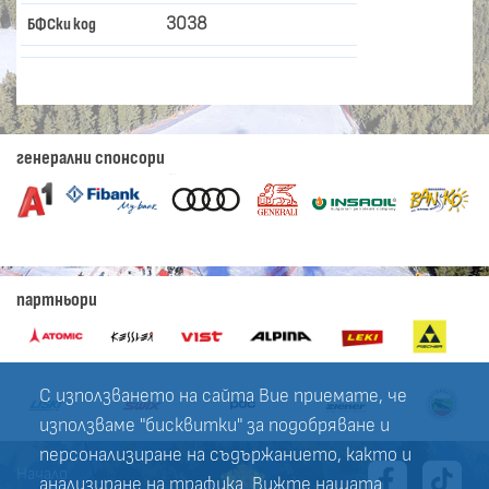
3038
БФСки код
генерални спонсори
партньори
С използването на сайта Вие приемате, че
използваме "бисквитки" за подобряване и
персонализиране на съдържанието, както и
Начало
анализиране на трафика. Вижте нашата