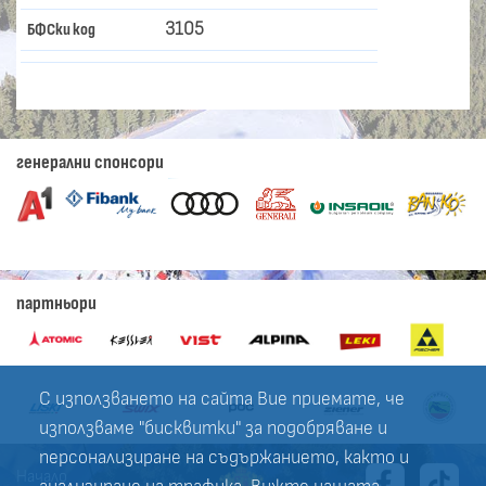
3105
БФСки код
генерални спонсори
партньори
С използването на сайта Вие приемате, че
използваме "бисквитки" за подобряване и
персонализиране на съдържанието, както и
Начало