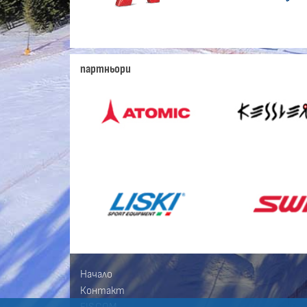
партньори
Начало
Контакт
FIS.COM