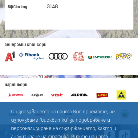
3148
БФСки код
генерални спонсори
партньори
С използването на сайта Вие приемате, че
използваме "бисквитки" за подобряване и
персонализиране на съдържанието, както и
Начало
анализиране на трафика. Вижте нашата