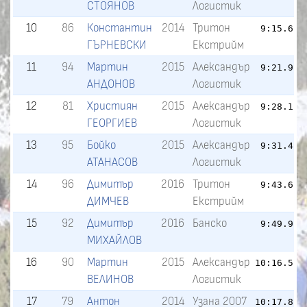
СТОЯНОВ
Логистик
10
86
Константин
2014
Тритон
9:15.6
1
ГЪРНЕВСКИ
Екстрийм
11
94
Мартин
2015
Александър
9:21.9
1
АНДОНОВ
Логистик
12
81
Християн
2015
Александър
9:28.1
1
ГЕОРГИЕВ
Логистик
13
95
Бойко
2015
Александър
9:31.4
1
АТАНАСОВ
Логистик
14
96
Димитър
2016
Тритон
9:43.6
2
ДИМЧЕВ
Екстрийм
15
92
Димитър
2016
Банско
9:49.9
2
МИХАЙЛОВ
16
90
Мартин
2015
Александър
10:16.5
2
ВЕЛИНОВ
Логистик
17
79
Антон
2014
Узана 2007
10:17.8
2