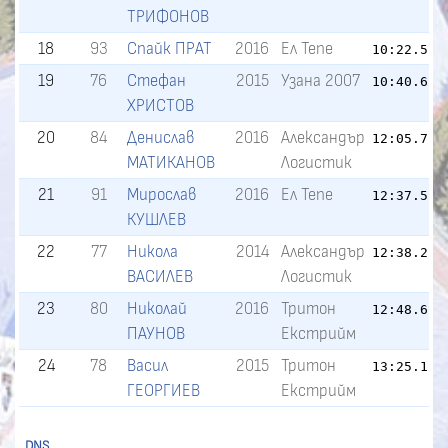
ТРИФОНОВ
18
93
Спайк ПРАТ
2016
Ел Тепе
10:22.5
2
19
76
Стефан
2015
Узана 2007
10:40.6
3
ХРИСТОВ
20
84
Денислав
2016
Александър
12:05.7
4
МАТИКАНОВ
Логистик
21
91
Мирослав
2016
Ел Тепе
12:37.5
5
КУШЛЕВ
22
77
Никола
2014
Александър
12:38.2
5
ВАСИЛЕВ
Логистик
23
80
Николай
2016
Тритон
12:48.6
5
ПАУНОВ
Екстрийм
24
78
Васил
2015
Тритон
13:25.1
5
ГЕОРГИЕВ
Екстрийм
DNS