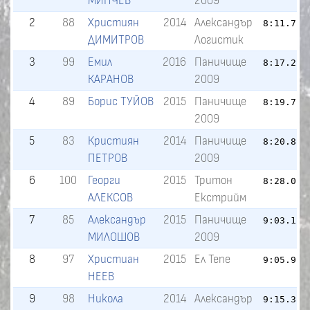
МИНЧЕВ
2009
2
88
Християн
2014
Александър
8:11.7
ДИМИТРОВ
Логистик
3
99
Емил
2016
Паничище
8:17.2
КАРАНОВ
2009
4
89
Борис ТУЙОВ
2015
Паничище
8:19.7
2009
5
83
Кристиян
2014
Паничище
8:20.8
ПЕТРОВ
2009
6
100
Георги
2015
Тритон
8:28.0
АЛЕКСОВ
Екстрийм
7
85
Александър
2015
Паничище
9:03.1
1
МИЛОШОВ
2009
8
97
Христиан
2015
Ел Тепе
9:05.9
1
НЕЕВ
9
98
Никола
2014
Александър
9:15.3
1