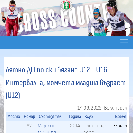
Лятно ДП по ски бягане U12 - U16 -
Интервална, момчета младша възраст
(U12)
14.09.2025, Велинград
Място
Номер
Състезател
Година
Клуб
Време
1
87
Мартин
2014
Паничище
7:36.9