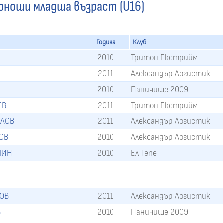
 юноши младша възраст (U16)
Година
Клуб
2010
Тритон Екстрийм
2011
Александър Логистик
2010
Паничище 2009
ЕВ
2011
Тритон Екстрийм
ОЛОВ
2011
Александър Логистик
ОВ
2010
Александър Логистик
ЧИН
2010
Ел Тепе
ПОВ
2011
Александър Логистик
В
2010
Паничище 2009