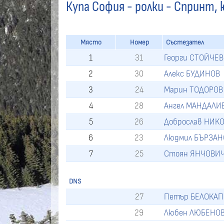
Купа София - ролки - Спринт,
Място
Номер
Състезател
1
31
Георги СТОЙЧЕВ
2
30
Алекс БУДИНОВ
3
24
Марин ТОДОРОВ
4
28
Ангел МАНДАЛИ
5
26
Доброслав НИК
6
23
Людмил БЪРЗАН
7
25
Стоян ЯНЧОВИ
DNS
27
Петър БЕЛОКА
29
Любен ЛЮБЕНО