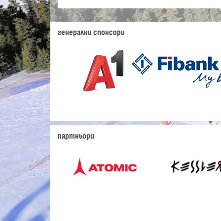
генерални спонсори
партньори