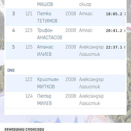
МАШОВ
скиор
3
121
Петко
2008
Атлас
18:05.2
1:
ТЕТИМОВ
4
123
Трифон
2008
Атлас
20:41.2
4:
АНАСТАСОВ
5
125
Атанас
2008
Александър
22:37.1
6:
ИЛИЕВ
Логистик
DNS
122
Кристиян
2008
Александър
МИТКОВ
Логистик
124
Петър
2008
Александър
МИЛЕВ
Логистик
генерални спонсори