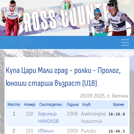
Купа Цари Мали град - ролки - Пролог,
юноши старша възраст (U18)
20.09.2025, c. Белчин
Място
Номер
Състезател
Година
Клуб
Време
Ра
1
119
Боримир
2008
Александър
16:26.8
НИКОЛОВ
Логистик
2
120
Ивелин
2009
Рилски
16:46.5