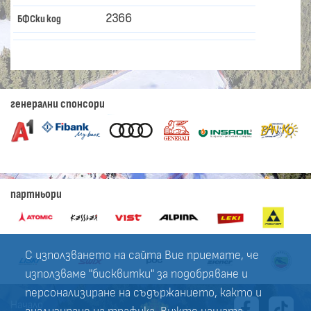
2366
БФСки код
генерални спонсори
партньори
С използването на сайта Вие приемате, че
използваме "бисквитки" за подобряване и
персонализиране на съдържанието, както и
Начало