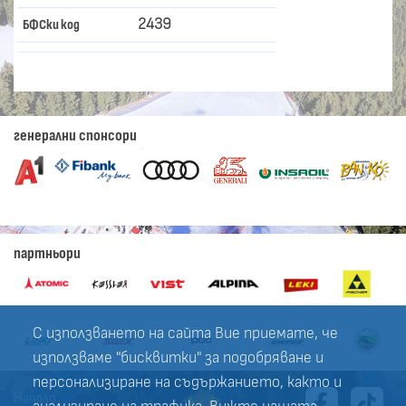
2439
БФСки код
генерални спонсори
партньори
С използването на сайта Вие приемате, че
използваме "бисквитки" за подобряване и
персонализиране на съдържанието, както и
Начало