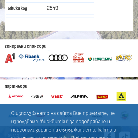
2549
БФСки код
генерални спонсори
партньори
С използването на сайта Вие приемате, че
използваме "бисквитки" за подобряване и
персонализиране на съдържанието, както и
Начало