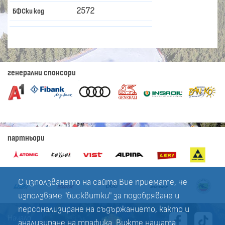
2572
БФСки код
генерални спонсори
партньори
С използването на сайта Вие приемате, че
използваме "бисквитки" за подобряване и
персонализиране на съдържанието, както и
Начало
анализиране на трафика. Вижте нашата