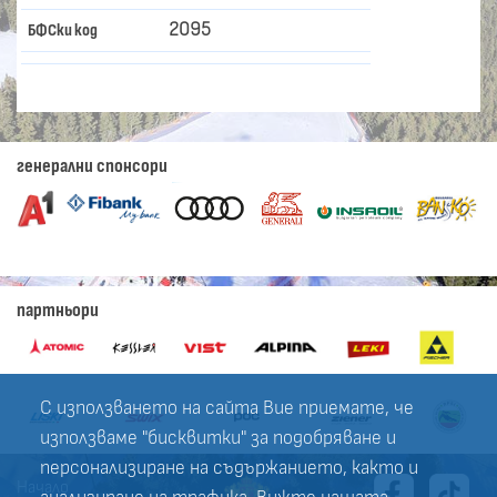
2095
БФСки код
генерални спонсори
партньори
С използването на сайта Вие приемате, че
използваме "бисквитки" за подобряване и
персонализиране на съдържанието, както и
Начало