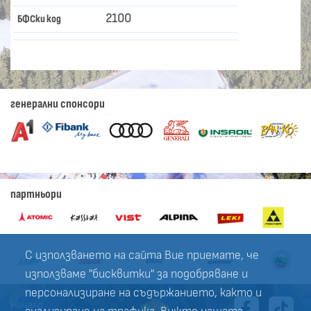
2100
БФСки код
генерални спонсори
партньори
С използването на сайта Вие приемате, че
използваме "бисквитки" за подобряване и
персонализиране на съдържанието, както и
Начало