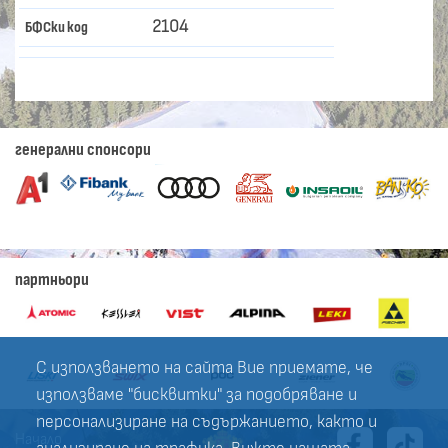
2104
БФСки код
генерални спонсори
партньори
С използването на сайта Вие приемате, че
използваме "бисквитки" за подобряване и
персонализиране на съдържанието, както и
Начало