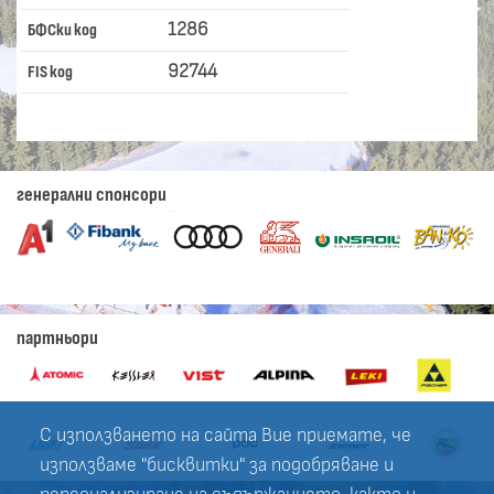
1286
БФСки код
92744
FIS код
генерални спонсори
партньори
С използването на сайта Вие приемате, че
използваме "бисквитки" за подобряване и