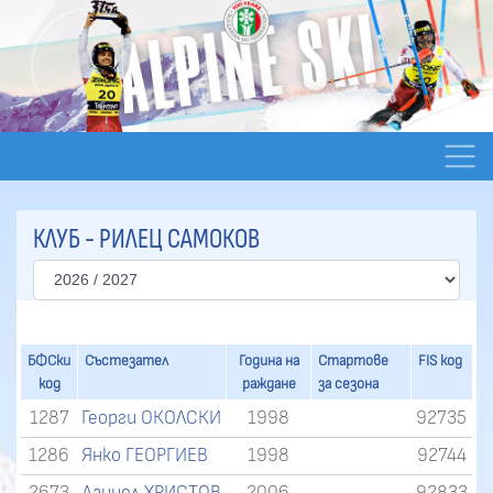
КЛУБ - РИЛЕЦ САМОКОВ
БФСки
Състезател
Година на
Стартове
FIS код
код
раждане
за сезона
1287
Георги ОКОЛСКИ
1998
92735
1286
Янко ГЕОРГИЕВ
1998
92744