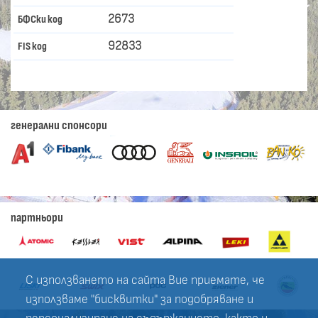
2673
БФСки код
92833
FIS код
генерални спонсори
партньори
С използването на сайта Вие приемате, че
използваме "бисквитки" за подобряване и