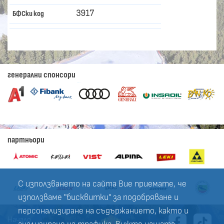
3917
БФСки код
генерални спонсори
партньори
С използването на сайта Вие приемате, че
използваме "бисквитки" за подобряване и
персонализиране на съдържанието, както и
Начало