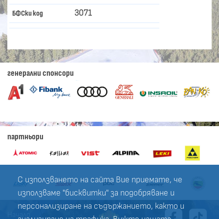
3071
БФСки код
генерални спонсори
партньори
С използването на сайта Вие приемате, че
използваме "бисквитки" за подобряване и
персонализиране на съдържанието, както и
Начало