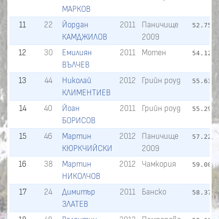
МАРКОВ
11
22
Йордан
2011
Паничище
52.75
КАМДЖИЛОВ
2009
12
30
Емилиян
2011
Мотен
54.12
ВЪЛЧЕВ
13
44
Николай
2012
Грийн роуд
55.63
КЛИМЕНТИЕВ
14
40
Йоан
2011
Грийн роуд
55.29
БОРИСОВ
15
46
Мартин
2012
Паничище
57.22
1
КЮРКЧИЙСКИ
2009
16
38
Мартин
2012
Чамкория
59.00
1
НИКОЛЧОВ
17
24
Димитър
2011
Банско
58.37
1
ЗЛАТЕВ