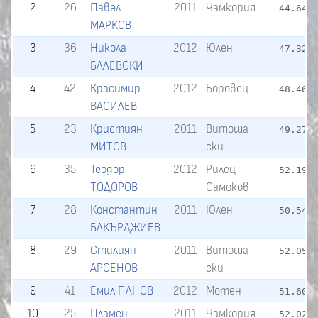
2
26
Павел
2011
Чамкория
44.64
МАРКОВ
3
36
Никола
2012
Юлен
47.32
БАЛЕВСКИ
4
42
Красимир
2012
Боровец
48.46
ВАСИЛЕВ
5
23
Кристиян
2011
Витоша
49.27
МИТОВ
ски
6
35
Теодор
2012
Рилец
52.19
ТОДОРОВ
Самоков
7
28
Константин
2011
Юлен
50.54
БАКЪРДЖИЕВ
8
29
Стилиян
2011
Витоша
52.05
АРСЕНОВ
ски
9
41
Емил ПАНОВ
2012
Мотен
51.60
10
25
Пламен
2011
Чамкория
52.02