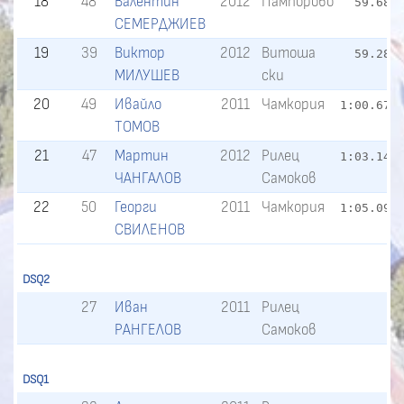
18
48
Валентин
2012
Пампорово
59.68
1
СЕМЕРДЖИЕВ
19
39
Виктор
2012
Витоша
59.28
1
МИЛУШЕВ
ски
20
49
Ивайло
2011
Чамкория
1:00.67
1
ТОМОВ
21
47
Мартин
2012
Рилец
1:03.14
1
ЧАНГАЛОВ
Самоков
22
50
Георги
2011
Чамкория
1:05.09
1
СВИЛЕНОВ
DSQ2
27
Иван
2011
Рилец
РАНГЕЛОВ
Самоков
DSQ1