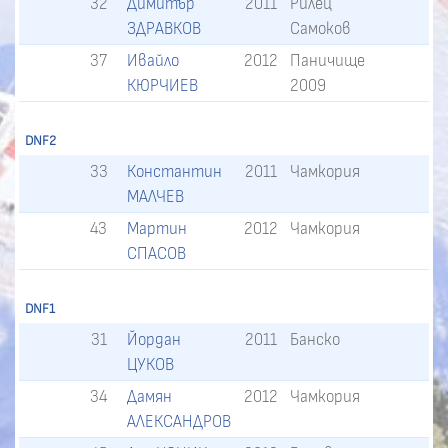
32
Димитър
2011
Рилец
ЗДРАВКОВ
Самоков
37
Ивайло
2012
Паничище
КЮРЧИЕВ
2009
DNF2
33
Константин
2011
Чамкория
МАЛЧЕВ
43
Мартин
2012
Чамкория
СПАСОВ
DNF1
31
Йордан
2011
Банско
ЦУКОВ
34
Дамян
2012
Чамкория
АЛЕКСАНДРОВ