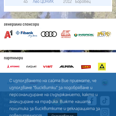
45
Лео ЦОНИК
2012
Боровец
генерални спонсори
партньори
С използването на сайта Вие приемате, че
използваме "бисквитки" за подобряване и
персонализиране на съдържанието, както и
Начало
анализиране на трафика. Вижте нашата
Контакт
политика за
бисквитките
и
декларацията за
FIS.COM
поверителност
.
Съгласявам се