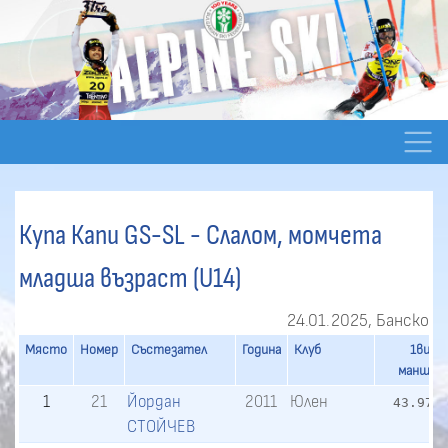
Купа Капи GS-SL - Слалом, момчета
младша възраст (U14)
24.01.2025, Банско
Място
Номер
Състезател
Година
Клуб
1ви
манш
1
21
Йордан
2011
Юлен
43.97
СТОЙЧЕВ