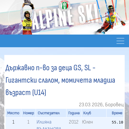
Държавно п-во за деца GS, SL -
Гигантски слалом, момичета младша
възраст (U14)
23.03.2026, Боровец
Място
Номер
Състезател
Година
Клуб
Време
Р
1
1
Илияна
2012
Юлен
55.10