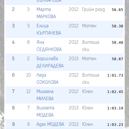
ВЪЛКАНОВА
2
3
Марта
2012
Грийн роуд
56.65
МАРКОВА
3
5
Елица
2012
Мотен
58.38
КЪРПАЧЕВА
4
8
Яна
2012
Витоша
58.40
СЕДЯНКОВА
ски
5
2
Борислава
2013
Мотен
58.87
ДЕЛИРАДЕВА
6
10
Леда
2012
Витоша
1:01.73
СОКОЛОВА
ски
7
12
Михаела
2012
Юлен
1:02.45
МИЛЕВА
8
7
Виолета
2013
Юлен
1:03.19
МОДЕВА
9
9
Адел МОДЕВА
2013
Юлен
1:03.23