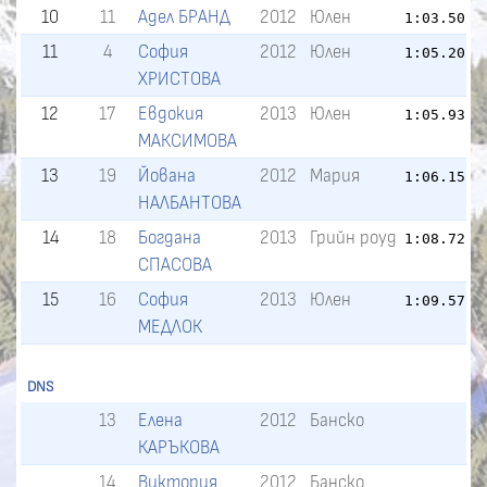
10
11
Адел БРАНД
2012
Юлен
1:03.50
11
4
София
2012
Юлен
1:05.20
ХРИСТОВА
12
17
Евдокия
2013
Юлен
1:05.93
МАКСИМОВА
13
19
Йована
2012
Мария
1:06.15
НАЛБАНТОВА
14
18
Богдана
2013
Грийн роуд
1:08.72
СПАСОВА
15
16
София
2013
Юлен
1:09.57
МЕДЛОК
DNS
13
Елена
2012
Банско
КАРЪКОВА
14
Виктория
2012
Банско