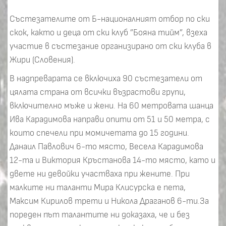
Състезателите от Б-националният отбор по ски
скок, както и деца от ски клуб ”Бояна тийм”, взеха
участие в състезание организирано от ски клуба в
Жири (Словения).
В надпреварата се включиха 90 състезатели от
цялата страна от всички възрастови групи,
включително мъже и жени. На 60 метровата шанца
Ива Карадимова направи опити от 51 и 50 метра, с
които спечели при момичетата до 15 години.
Данаил Павлович 6-то място, Весела Карадимова
12-та и Виктория Кръстанова 14-то място, като и
двете ни девойки участваха при жените. При
малките ни таланти Мира Клисурска е пета,
Максим Кирилов трети и Никола Драганов 6-ти.За
пореден път талантите ни доказаха, че и без