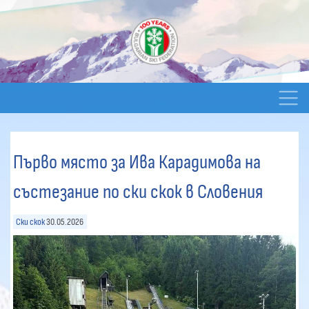
Първо място за Ива Карадимова на
състезание по ски скок в Словения
Ски скок
30.05.2026