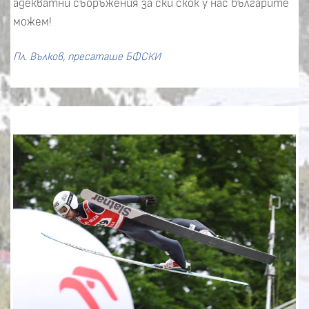
адекватни съоръжения за ски скок у нас българите
можем!
Пл. Вълков, пресаташе БФСКИ