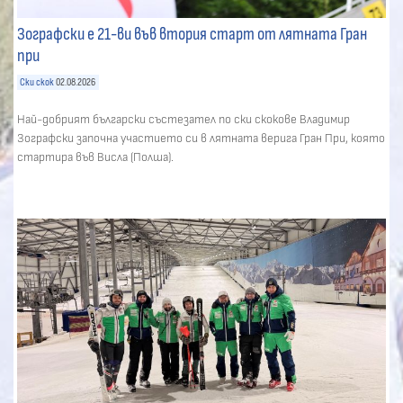
Зографски е 21-ви във втория старт от лятната Гран
при
Ски скок
02.08.2026
Най-добрият български състезател по ски скокове Владимир
Зографски започна участието си в лятната верига Гран При, която
стартира във Висла (Полша).