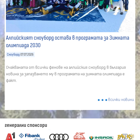
Алпийският сноуборд остава в програмата за Зимната
олимпиада 2030
Сноуборд
07.07.2026
Очакваната от всички фенове на алпийския сноуборд в България
новина за запазването му в програмата на зимната олимпиада е
факт.
всички новини
генерални спонсори