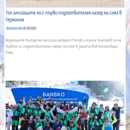
Топ алпийците ни с първи подготвителен лагер на сняг в
Германия
Алпийски ски
02.08.2026
Водещите български алпийци Алберт Попов и Калин Златков са на
първия си подготвителен лагер на сняг в залата във Витенбург
(Гер).