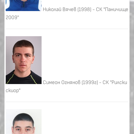
Николай Вячев (1998) - СК "Паничище
2009"
Симеон Огнянов (1999г) - СК "Рилски
скиор"