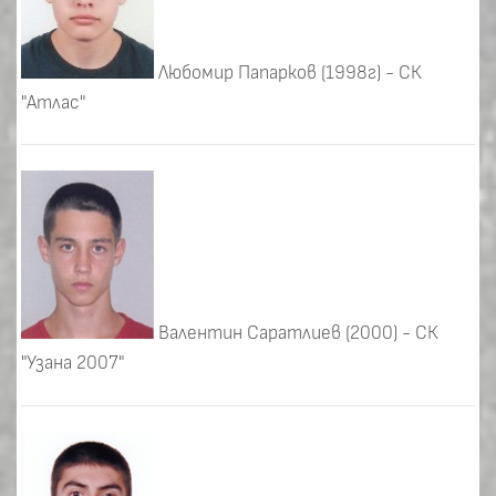
Любомир Папарков (1998г) - СК
"Атлас"
Валентин Саратлиев (2000) - СК
"Узана 2007"