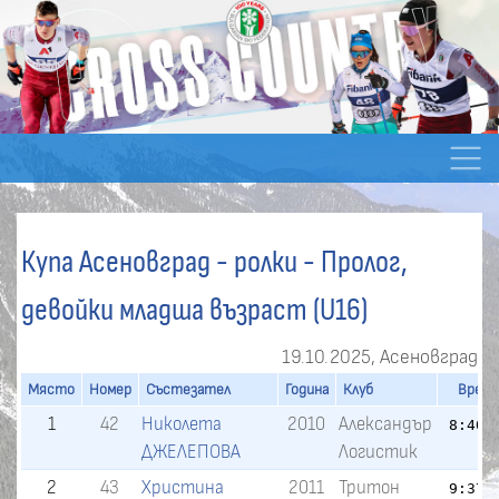
Купа Асеновград - ролки - Пролог,
девойки младша възраст (U16)
19.10.2025, Асеновград
Място
Номер
Състезател
Година
Клуб
Врем
1
42
Николета
2010
Александър
8:40.
ДЖЕЛЕПОВА
Логистик
2
43
Христина
2011
Тритон
9:37.