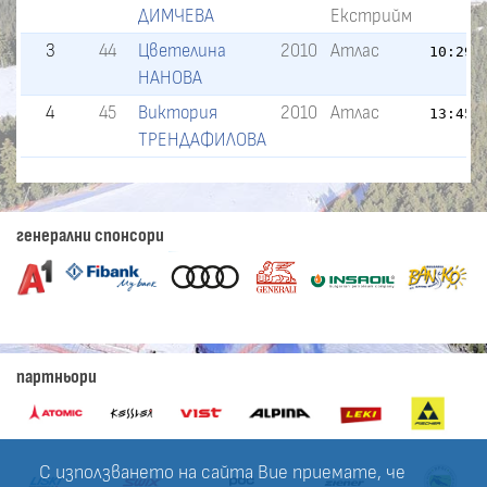
ДИМЧЕВА
Екстрийм
3
44
Цветелина
2010
Атлас
10:29.
НАНОВА
4
45
Виктория
2010
Атлас
13:45.
ТРЕНДАФИЛОВА
генерални спонсори
партньори
С използването на сайта Вие приемате, че