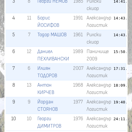
3
8
Георги НЕМОВ
1985
Рилски
14:41.1
скиор
4
11
Борис
1991
Александър
14:43.3
ЙОСИФОВ
Логистик
5
7
Тодор МАШОВ
1961
Рилски
14:43.7
скиор
6
12
Даниел
1989
Паничище
15:50.0
ПЕХЛИВАНСКИ
2009
7
6
Илиян
2007
Александър
17:31.3
ТОДОРОВ
Логистик
8
13
Антон
1968
Александър
18:09.2
КИРЧЕВ
Логистик
9
9
Йордан
1977
Александър
19:40.4
СТОЯНОВ
Логистик
10
10
Георги
1976
Александър
24:11.8
ДИМИТРОВ
Логистик