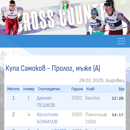
Купа Самоков - Пролог, мъже (A)
28.02.2026, Боровец
Място
Номер
Състезател
Година
Клуб
Време
1
1
Даниел
2002
Банско
12:20.6
ПЕШКОВ
2
4
Кристиян
2003
Паничище
14:17.2
БОЖИЛОВ
2009