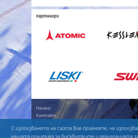
партньори
Начало
Контакт
FIS.COM
С използването на сайта Вие приемате, че използва
нашата политика за
бисквитките
и
декларацията з