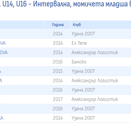
 U14, U16 - Интервална, момичета младша 
Година
Клуб
2014
Узана 2007
OVA
2014
Ел Тепе
NOVA
2014
Александър Логистик
2016
Банско
A
2015
Узана 2007
A
2014
Александър Логистик
2016
Узана 2007
A
2017
Александър Логистик
2016
Узана 2007
KA
2014
Узана 2007