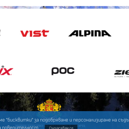
ме "бисквитки" за подобряване и персонализиране на съд
а поверителност
.
Съгласявам се