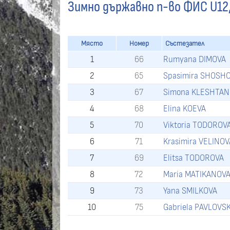
Зимно държавно п-во ФИС U12,
Място
Номер
Състезател
1
66
Rumyana DIMOVA
2
65
Spasimira SHOSH
3
67
Simona KLESHTA
4
68
Elina KOEVA
5
70
Viktoria TODOROV
6
71
Krasimira VELINOV
7
69
Elitsa TODOROVA
8
72
Maria MATIKANOV
9
73
Yana SMILKOVA
10
75
Gabriela PAVLOVS