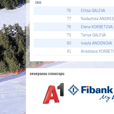
DNS
76
Elitsa GALEVA
77
Nadezhda ANDRE
78
Elena KORBETOVA
79
Tanya GALEVA
80
Ivayla ANDONOVA
81
Anastasia KORBET
генерални спонсори