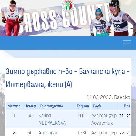
Зимно държавно п-во - Балканска купа -
Интервална, жени (A)
14.03.2026, Банско
Място
Номер
Състезател
Година
Клуб
Време
1
68
Kalina
2001
Александър
21:27.
NEDYALKOVA
Логистик
2
60
Antoniya
1986
Александър
22:22.