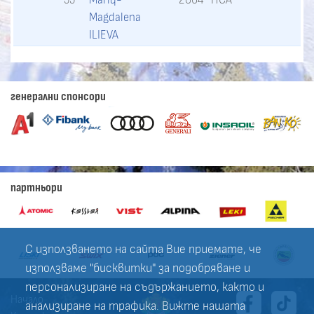
Magdalena
ILIEVA
генерални спонсори
партньори
С използването на сайта Вие приемате, че
използваме "бисквитки" за подобряване и
персонализиране на съдържанието, както и
Начало
анализиране на трафика. Вижте нашата