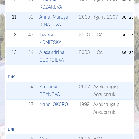
KOZAREVA
11
51
Anna-Mareya
2005
Узана 2007
30:25.
IGNATOVA
12
47
Tsveta
2003
НСА
30:26.
KOMITSKA
13
44
Alexandrina
2003
НСА
30:35.
GEORGIEVA
DNS
54
Stefania
2007
Александър
DOYNOVA
Логистик
57
Nansi OKORO
1999
Александър
Логистик
DNF
55
Mariq-
2004
НСА