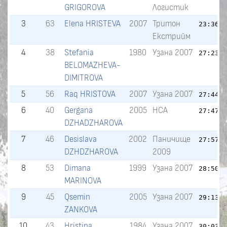
GRIGOROVA
Логистик
3
63
Elena HRISTEVA
2007
Тритон
23:36.
Екстрийм
4
38
Stefania
1980
Узана 2007
27:23.
BELOMAZHEVA-
DIMITROVA
5
56
Raq HRISTOVA
2007
Узана 2007
27:44.
6
40
Gergana
2005
НСА
27:47.
DZHADZHAROVA
7
46
Desislava
2002
Паничище
27:57.
DZHDZHAROVA
2009
8
53
Dimana
1999
Узана 2007
28:50.
MARINOVA
9
45
Qsemin
2005
Узана 2007
29:13.
ZANKOVA
10
43
Hristina
1984
Узана 2007
30:03.