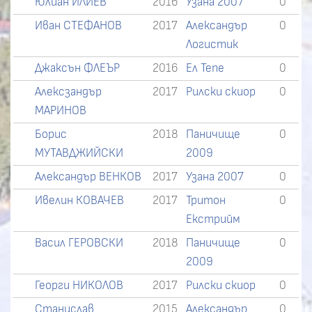
Юлиан ИЛИЕВ
2016
Узана 2007
0
Иван СТЕФАНОВ
2017
Александър
0
Логистик
Джаксън ФЛЕЪР
2016
Ел Тепе
0
Алексзандър
2017
Рилски скиор
0
МАРИНОВ
Борис
2018
Паничище
0
МУТАВДЖИЙСКИ
2009
Александър ВЕНКОВ
2017
Узана 2007
0
Ивелин КОВАЧЕВ
2017
Тритон
0
Екстрийм
Васил ГЕРОВСКИ
2018
Паничище
0
2009
Георги НИКОЛОВ
2017
Рилски скиор
0
Станислав
2015
Александър
0