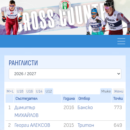
РАНГЛИСТИ
M+L
U18
U16
U14
U12
Мъже
Жени
Състезател
Година
Отбор
Точки
1
Димитър
2016
Банско
773
МИХАЙЛОВ
2
Георги АЛЕКСОВ
2015
Тритон
649