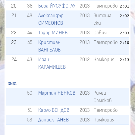
20
38
Бора ЙУСУФОГЛУ
2013
Пампорово
2:01.6
21
48
Александър
2013
Витоша
2:02.5
СИМЕОНОВ
ски
22
44
Тодор МИНЕВ
2013
Савич
2:03.8
23
45
Кристиан
2013
Пампорово
2:10.5
ВАНГЕЛОВ
24
43
Йоан
2012
Чамкория
2:13.4
КАРАМИШЕВ
DNS1
50
Мартин НЕНКОВ
2013
Рилец
Самоков
51
Карло ВЕНДОВ
2013
Пампорово
53
Даниел ТАНЕВ
2013
Чамкория