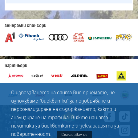
генерални спонсори
партньори
С използването на сайта Вие приемате, че
използваме "бисквитки" за подобряване и
персонализиране на съдържанието, както и
Начало
анализиране на трафика. Вижте нашата
Контакт
политика за
бисквитките
и
декларацията за
FIS.COM
поверителност
.
Съгласявам се