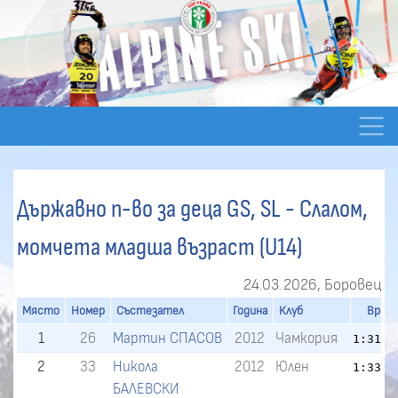
Държавно п-во за деца GS, SL - Слалом,
момчета младша възраст (U14)
24.03.2026, Боровец
Място
Номер
Състезател
Година
Клуб
Врем
1
26
Мартин СПАСОВ
2012
Чамкория
1:31.4
2
33
Никола
2012
Юлен
1:33.9
БАЛЕВСКИ