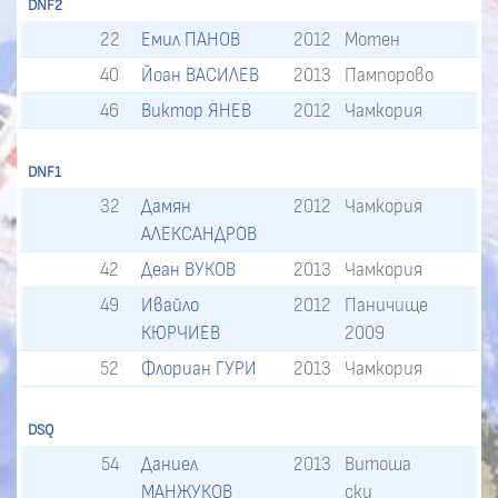
DNF2
22
Емил ПАНОВ
2012
Мотен
40
Йоан ВАСИЛЕВ
2013
Пампорово
46
Виктор ЯНЕВ
2012
Чамкория
DNF1
32
Дамян
2012
Чамкория
АЛЕКСАНДРОВ
42
Деан ВУКОВ
2013
Чамкория
49
Ивайло
2012
Паничище
КЮРЧИЕВ
2009
52
Флориан ГУРИ
2013
Чамкория
DSQ
54
Даниел
2013
Витоша
МАНЖУКОВ
ски