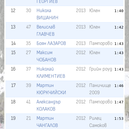
ГЕОРГИЕВ
12
30
Никола
2013
Юлен
1:40.2
ВИШАНИН
13
47
Велислав
2013
Юлен
1:42.8
ГЛАВЧЕВ
14
35
Боян ЛАЗАРОВ
2013
Пампорово
1:43.1
15
27
Максим
2012
Юлен
1:43.4
ЧОБАНОВ
16
37
Николай
2012
Грийн роуд
1:43.9
КЛИМЕНТИЕВ
17
39
Мартин
2012
Паничище
1:46.9
КЮРКЧИЙСКИ
2009
18
41
Александър
2012
Пампорово
1:47.1
КОЛАКОВ
19
21
Мартин
2012
Рилец
1:53.9
ЧАНГАЛОВ
Самоков