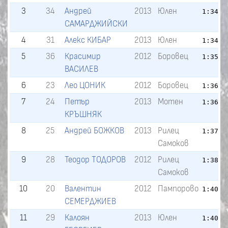
3
34
Андрей
2013
Юлен
1:34.2
САМАРДЖИЙСКИ
4
31
Алекс КИБАР
2013
Юлен
1:34.6
5
36
Красимир
2012
Боровец
1:35.5
ВАСИЛЕВ
6
23
Лео ЦОНИК
2012
Боровец
1:36.2
7
24
Петър
2013
Мотен
1:36.8
КРЪШНЯК
8
25
Андрей БОЖКОВ
2013
Рилец
1:37.9
Самоков
9
28
Теодор ТОДОРОВ
2012
Рилец
1:38.3
Самоков
10
20
Валентин
2012
Пампорово
1:40.0
СЕМЕРДЖИЕВ
11
29
Калоян
2013
Юлен
1:40.1